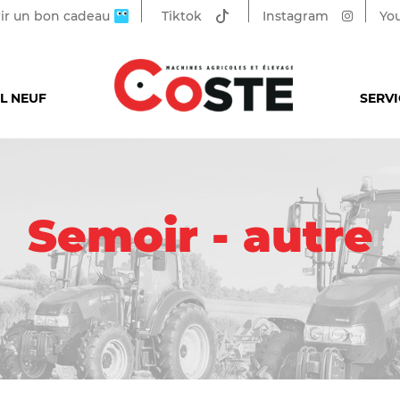
rir un bon cadeau
Tiktok
Instagram
Yo
L NEUF
SERVI
Semoir - autre
FORCE COMMERCIALE
RECRUTEMENT
SME