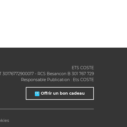
ETS COSTE
T 30176772900017 - RCS Besancon B 301 767 729
Responsable Publication : Ets COSTE
Offrir un bon cadeau
okies